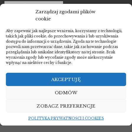
Zarządzaj zgodami plików
cookie
Aby zapewnić jak najlepsze wrażenia, korzystamy z technologii,
takich jak pliki cookie, do przechowywania i/lub uzyskiwania
dostępu do informacji o urządzeniu. Zgoda na te technologie
pozwoli nam przetwarzać dane, takie jak zachowanie podczas
przeglądania lub unikalne identyfikatory na tej stronie. Brak
wyrażenia zgody lub wycofanie zgody może niekorzystnie
wpłynąć na niektóre cechy i funkcje.
PRZYKŁADOWE PRODUKTY
Fancy Yellow brylant 1.5
ct
AKCEPTUJĘ
ODMÓW
ZOBACZ PREFERENCJE
STRONA GŁÓWNA
DLACZEGO WARTO INWESTOWAĆ
PRZYKŁADOWE REALIZACJE
O NAS
PRZYKŁADOWE INWESTYCJE
POLITYKA PRYWATNOŚCI I COOKIES
POLITYKA PRYWATNOŚCI I COOKIES
KONTAKT
© 2026 Diamond Atelier. Wszelkie prawa zastrzeżone.