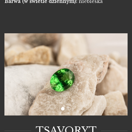
Barwa
(w świetle dziennym):
niebieska
TSAVORYT