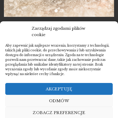
SZAFIR
Zarządzaj zgodami plików
cookie
Waga:
1.50 ct
Aby zapewnić jak najlepsze wrażenia, korzystamy z technologii,
Wymiary:
7.42 x 5.88 x 4.16 mm
takich jak pliki cookie, do przechowywania i/lub uzyskiwania
Kształt:
Owalny
dostępu do informacji o urządzeniu. Zgoda na te technologie
pozwoli nam przetwarzać dane, takie jak zachowanie podczas
Rodzaj szlifu:
Brylantowo-schodkowy
przeglądania lub unikalne identyfikatory na tej stronie. Brak
Barwa
(w świetle dziennym):
Jaskrawo-niebieski
wyrażenia zgody lub wycofanie zgody może niekorzystnie
wpłynąć na niektóre cechy i funkcje.
AKCEPTUJĘ
ODMÓW
STRONA GŁÓWNA
DLACZEGO WARTO INWESTOWAĆ
PRZYKŁADOWE REALIZACJE
O NAS
PRZYKŁADOWE INWESTYCJE
ZOBACZ PREFERENCJE
POLITYKA PRYWATNOŚCI I COOKIES
KONTAKT